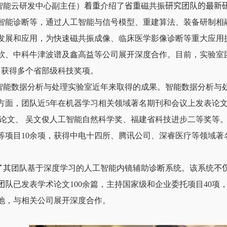
智能云研发中心副主任）
着重
介绍了
省重
磁共振
研究团队的最新
智能诊断等，通过人工智能与信号模型、重建算法、装备研制相
发展和应用，为快速磁共振成像、临床医学影像诊断等重大应用
软、中科牛津波谱及鑫高益等公司展开深度合作。目前，实验室
，获得多个省部级科技奖项。
智能数据分析与处理实验室近年来取得的成果。智能数据分析与
方面，团队近
5
年在机器学习相关领域著名期刊和会议上发表论
论文、 吴文俊人工智能自然科学奖、福建省科技进步二等奖等
等项目
10
余项，获得中电十四所、腾讯公司、深睿医疗等领域著
了其团队基于深度学习的人工智能内镜辅助诊断系统。该系统
不
团队
已发表学术论文
100
余篇，主持国家级和企业委托项目
40
项
地，与相关公司展开深度合作。