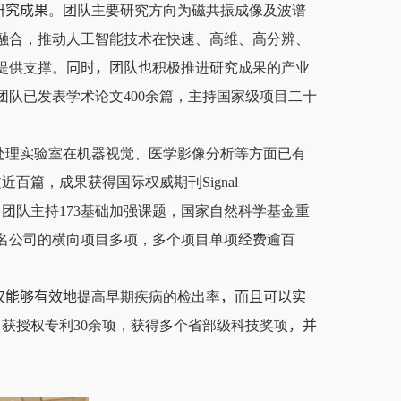
研究成果
。
团队
主要研究方向为磁共振成像及波谱
融合，推动人工智能技术在快速、高维、高分辨、
提供支撑。
同时，团队也
积极推进研究成果的产业
团队已发表学术论文
400
余篇，主持国家级项目二十
处理实验室在机器视觉、医学影像分析等方面已有
文近百篇，成果获得国际权威期刊
Signal
。团队主持
173
基础加强课题，国家自然科学基金重
名公司的横向项目多项，多个项目单项经费逾百
仅能够有效地
提高早期疾病的检出率
，
而且可以实
，获授权专利
30
余项，获得多个省部级科技奖项
，
并