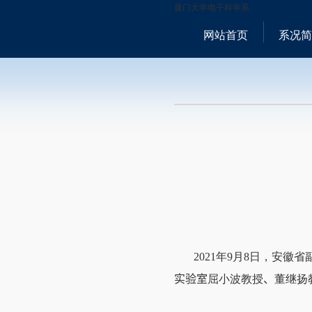
厦门大学电子科学系
网站首页
系况简
2021
年
9
月
8
日，安徽省
实验室
屈小波教授
、
董继扬